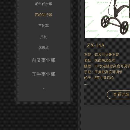
老年代步车
四轮助行器
三轮车
拐杖
ZX-14A
病床桌
车架：铝质可折叠车架
前叉事业部
表处：表面烤漆处理
膝垫：PU发泡膝垫高度可调
手把：手握把高度可调节
车手事业部
轮子：8英寸前后轮
......
-
查看详细